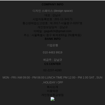
COMPANY INFO
디자인 스페이스 (design space)
대표 : 강남규
사업자등록번호 : 201-11-34171
통신판매업신고번호 : 제 2017-서울중구-0207호
개인정보담당자 : 강남규
이메일 : gagu824@gmail.com
주소 : 서울특별시 중구 퇴계로83길 26(황학동)
BANK INFO
기업은행
010 4483 9919
예금주 : 강남규
CS CENTER
02-2237-4280
MON - FRI / AM 09:00 - PM 06:00
LUNCH TIME PM 12:00 - PM 1:00
SAT , SUN
, HOLIDAY / OFF
회사소개
이용약관
개인정보취급방침